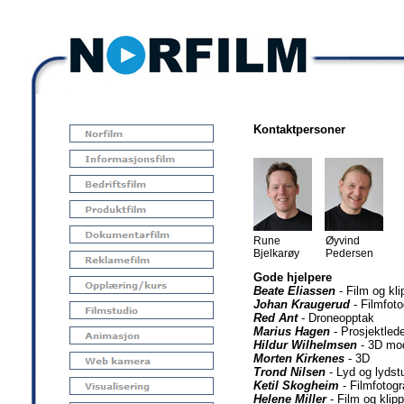
Kontaktpersoner
Rune
Øyvind
Bjelkarøy
Pedersen
Gode hjelpere
Beate Eliassen
- Film og kli
Johan Kraugerud
- Filmfoto
Red Ant
- Droneopptak
Marius Hagen
- Prosjektled
Hildur Wilhelmsen
- 3D mod
Morten Kirkenes
- 3D
Trond Nilsen
- Lyd og lydst
Ketil Skogheim
- Filmfotogr
Helene Miller
- Film og klipp