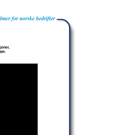
joner,
ppe.